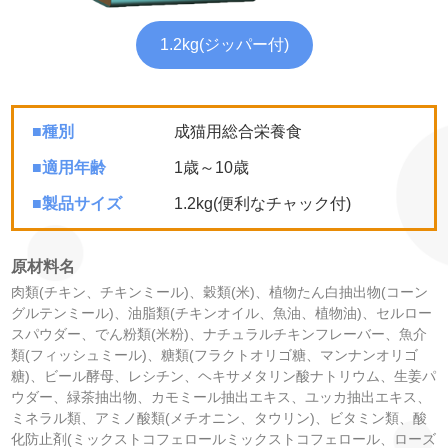
1.2kg(ジッパー付)
■種別
成猫用総合栄養食
■適用年齢
1歳～10歳
■製品サイズ
1.2kg(便利なチャック付)
原材料名
肉類(チキン、チキンミール)、穀類(米)、植物たん白抽出物(コーン
グルテンミール)、油脂類(チキンオイル、魚油、植物油)、セルロー
スパウダー、でん粉類(米粉)、ナチュラルチキンフレーバー、魚介
類(フィッシュミール)、糖類(フラクトオリゴ糖、マンナンオリゴ
糖)、ビール酵母、レシチン、ヘキサメタリン酸ナトリウム、生姜パ
ウダー、緑茶抽出物、カモミール抽出エキス、ユッカ抽出エキス、
ミネラル類、アミノ酸類(メチオニン、タウリン)、ビタミン類、酸
化防止剤(ミックストコフェロールミックストコフェロール、ローズ